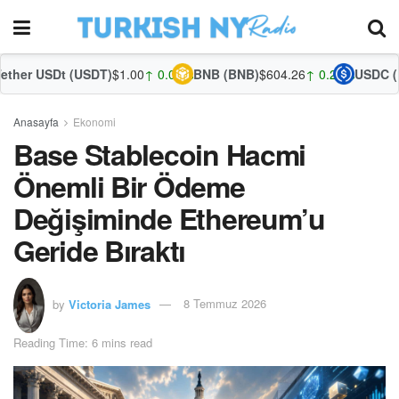
 (USDT)
$1.00
↑ 0.00%
BNB (BNB)
$604.26
↑ 0.26%
USDC (USDC)
$1.00
Anasayfa
Ekonomi
Base Stablecoin Hacmi
Önemli Bir Ödeme
Değişiminde Ethereum’u
Geride Bıraktı
by
Victoria James
8 Temmuz 2026
Reading Time: 6 mins read