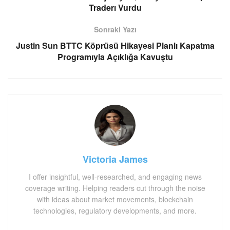
Traderı Vurdu
Sonraki Yazı
Justin Sun BTTC Köprüsü Hikayesi Planlı Kapatma
Programıyla Açıklığa Kavuştu
Victoria James
I offer insightful, well-researched, and engaging news
coverage writing. Helping readers cut through the noise
with ideas about market movements, blockchain
technologies, regulatory developments, and more.