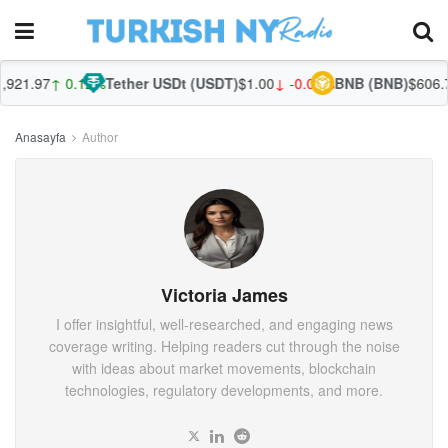
21.97
↑ 0.12%
Tether USDt (USDT)
$1.00
↓ -0.01%
BNB (BNB)
$606.75
Anasayfa
Author
Victoria James
I offer insightful, well-researched, and engaging news
coverage writing. Helping readers cut through the noise
with ideas about market movements, blockchain
technologies, regulatory developments, and more.