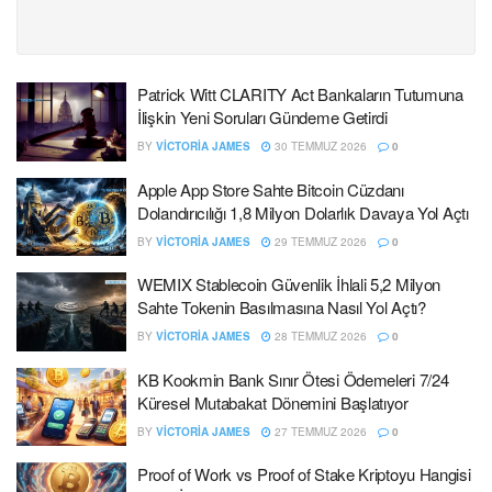
Patrick Witt CLARITY Act Bankaların Tutumuna
İlişkin Yeni Soruları Gündeme Getirdi
BY
VICTORIA JAMES
30 TEMMUZ 2026
0
Apple App Store Sahte Bitcoin Cüzdanı
Dolandırıcılığı 1,8 Milyon Dolarlık Davaya Yol Açtı
BY
VICTORIA JAMES
29 TEMMUZ 2026
0
WEMIX Stablecoin Güvenlik İhlali 5,2 Milyon
Sahte Tokenin Basılmasına Nasıl Yol Açtı?
BY
VICTORIA JAMES
28 TEMMUZ 2026
0
KB Kookmin Bank Sınır Ötesi Ödemeleri 7/24
Küresel Mutabakat Dönemini Başlatıyor
BY
VICTORIA JAMES
27 TEMMUZ 2026
0
Proof of Work vs Proof of Stake Kriptoyu Hangisi