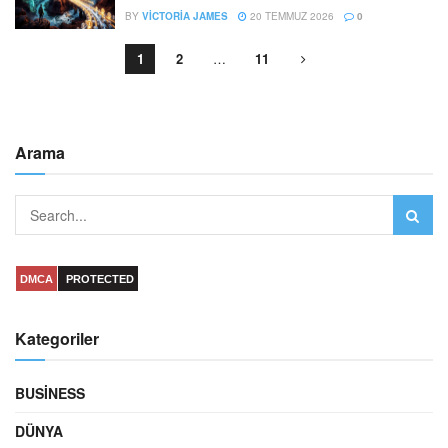
BY
VICTORIA JAMES
20 TEMMUZ 2026
0
1
2
…
11
Arama
DMCA
PROTECTED
Kategoriler
BUSINESS
DÜNYA