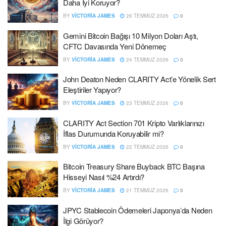
Daha İyi Koruyor?
BY
VICTORIA JAMES
26 TEMMUZ 2026
0
Gemini Bitcoin Bağışı 10 Milyon Doları Aştı,
CFTC Davasında Yeni Dönemeç
BY
VICTORIA JAMES
24 TEMMUZ 2026
0
John Deaton Neden CLARITY Act’e Yönelik Sert
Eleştiriler Yapıyor?
BY
VICTORIA JAMES
23 TEMMUZ 2026
0
CLARITY Act Section 701 Kripto Varlıklarınızı
İflas Durumunda Koruyabilir mi?
BY
VICTORIA JAMES
22 TEMMUZ 2026
0
Bitcoin Treasury Share Buyback BTC Başına
Hisseyi Nasıl %24 Artırdı?
BY
VICTORIA JAMES
21 TEMMUZ 2026
0
JPYC Stablecoin Ödemeleri Japonya’da Neden
İlgi Görüyor?