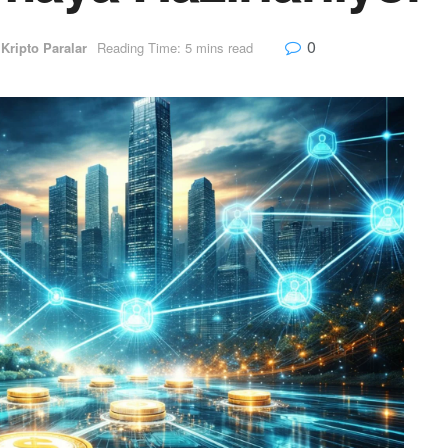
0
,
Kripto Paralar
Reading Time: 5 mins read