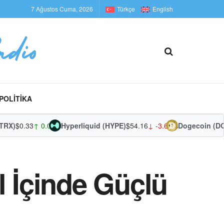
7 Ağustos Cuma, 2026
Türkçe
English
POLITIKA
)
$0.33
↑ 0.07%
Hyperliquid (HYPE)
$54.16
↓ -3.68%
Dogecoin (DOGE
l İçinde Güçlü