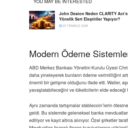
YOU MAY BE INTERESTED
John Deaton Neden CLARITY Act’e
Yönelik Sert Eleştiriler Yapıyor?
23 TEMMUZ 2026
Modern Ödeme Sistemler
ABD Merkez Bankası Yönetim Kurulu Üyesi Christo
daha yineleyerek bunların ödeme verimliliğini art
önemli bir gelişme olduğunu ifade etti. Waller, aşı
yavaşlatabileceğini ve tüketicilerin elde edeceği 
Aynı zamanda tartışmalar stablecoin’lerin ötesi
geldi. Bu sistemde geleneksel banka mevduatları da
ediliyor ve kayıt altına alınıyor. Özel şirketler t
Mevduatları lisanslı finans kuruluşlarının yükümlü