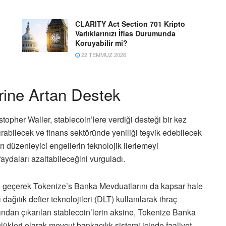
CLARITY Act Section 701 Kripto
Varlıklarınızı İflas Durumunda
Koruyabilir mi?
22 TEMMUZ 2026
ine Artan Destek
pher Waller, stablecoin’lere verdiği desteği bir kez
ırabilecek ve finans sektöründe yeniliği teşvik edebilecek
rı düzenleyici engellerin teknolojik ilerlemeyi
faydaları azaltabileceğini vurguladı.
ne geçerek Tokenize’s Banka Mevduatlarını da kapsar hale
ğıtık defter teknolojileri (DLT) kullanılarak ihraç
arafından çıkarılan stablecoin’lerin aksine, Tokenize Banka
lükleri olarak mevcut bankacılık sistemi içinde faaliyet