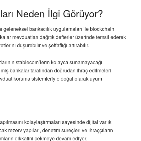
arı Neden İlgi Görüyor?
ı geleneksel bankacılık uygulamaları ile blockchain
kalar mevduatları dağıtık defterler üzerinde temsil ederek
lerini düşürebilir ve şeffaflığı artırabilir.
larının stablecoin’lerin kolayca sunamayacağı
iş bankalar tarafından doğrudan ihraç edilmeleri
evduat koruma sistemleriyle doğal olarak uyum
apılmasını kolaylaştırmaları sayesinde dijital varlık
ak rezerv yapıları, denetim süreçleri ve ihraççıların
mların dikkatini çekmeye devam ediyor.