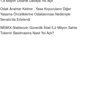
1,8 Milyon Dolarlık Davaya Yol Açtı
Odak Anahtar Kelime , Yasa Koyucuların Diğer
Yasama Önceliklerine Odaklanması Nedeniyle
Senato’da Ertelendi
WEMIX Stablecoin Güvenlik İhlali 5,2 Milyon Sahte
Tokenin Basılmasına Nasıl Yol Açtı?