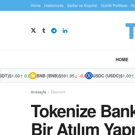
Home
Hakkımızda
Şartlar ve Koşullar
Gizlilik Politikası
So
HOME
)
$1.00
↑ 0.03%
BNB (BNB)
$591.95
↓ -0.02%
USDC (USDC)
$1.00
↑ 0.
Anasayfa
Ekonomi
Tokenize Bank
Bir Atılım Ya