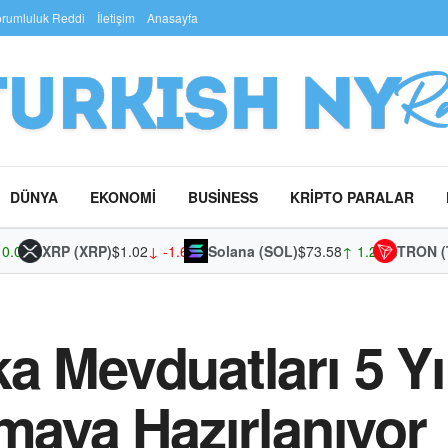
rumluluk Reddi
İletişim
Anasayfa
DÜNYA
EKONOMI
BUSINESS
KRIPTO PARALAR
01%
XRP (XRP)
$1.02
↓ -1.61%
Solana (SOL)
$73.58
↑ 1.25%
TRON (TRX
a Mevduatları 5 Yı
pmaya Hazırlanıyor