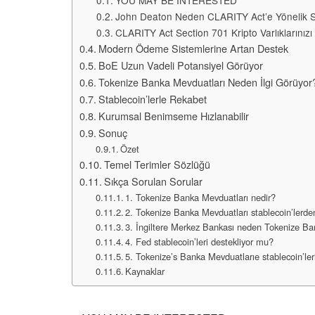
YOU MAY BE INTERESTED
John Deaton Neden CLARITY Act’e Yönelik Ser
CLARITY Act Section 701 Kripto Varlıklarınızı
Modern Ödeme Sistemlerine Artan Destek
BoE Uzun Vadeli Potansiyel Görüyor
Tokenize Banka Mevduatları Neden İlgi Görüyor
Stablecoin’lerle Rekabet
Kurumsal Benimseme Hızlanabilir
Sonuç
Özet
Temel Terimler Sözlüğü
Sıkça Sorulan Sorular
1. Tokenize Banka Mevduatları nedir?
2. Tokenize Banka Mevduatları stablecoin’lerden 
3. İngiltere Merkez Bankası neden Tokenize B
4. Fed stablecoin’leri destekliyor mu?
5. Tokenize’s Banka Mevduatlarıe stablecoin’lerin
Kaynaklar