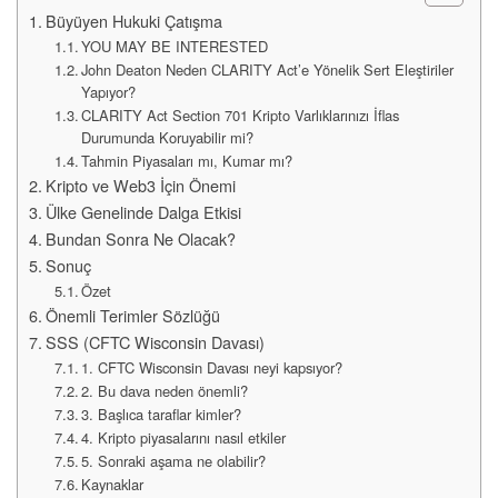
Büyüyen Hukuki Çatışma
YOU MAY BE INTERESTED
John Deaton Neden CLARITY Act’e Yönelik Sert Eleştiriler
Yapıyor?
CLARITY Act Section 701 Kripto Varlıklarınızı İflas
Durumunda Koruyabilir mi?
Tahmin Piyasaları mı, Kumar mı?
Kripto ve Web3 İçin Önemi
Ülke Genelinde Dalga Etkisi
Bundan Sonra Ne Olacak?
Sonuç
Özet
Önemli Terimler Sözlüğü
SSS (CFTC Wisconsin Davası)
1. CFTC Wisconsin Davası neyi kapsıyor?
2. Bu dava neden önemli?
3. Başlıca taraflar kimler?
4. Kripto piyasalarını nasıl etkiler
5. Sonraki aşama ne olabilir?
Kaynaklar