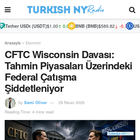
 USDt (USDT)
$1.00
↑ 0.03%
BNB (BNB)
$589.82
↓ -0.72%
USDC (USDC
Anasayfa
Ekonomi
CFTC Wisconsin Davası:
Tahmin Piyasaları Üzerindeki
Federal Çatışma
Şiddetleniyor
by
Sami Oliver
29 Nisan 2026
Reading Time: 4 mins read