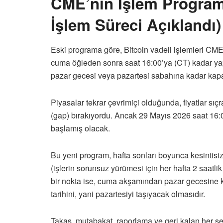
CME’nin İşlem Programı
İşlem Süreci Açıklandı)
Eski programa göre, Bitcoin vadeli işlemleri CM
cuma öğleden sonra saat 16:00’ya (CT) kadar ya
pazar gecesi veya pazartesi sabahına kadar kap
Piyasalar tekrar çevrimiçi olduğunda, fiyatlar sıç
(gap) bırakıyordu. Ancak 29 Mayıs 2026 saat 16:00
başlamış olacak.
Bu yeni program, hafta sonları boyunca kesintis
(işlerin sorunsuz yürümesi için her hafta 2 saatl
bir nokta ise, cuma akşamından pazar gecesine ka
tarihini, yani pazartesiyi taşıyacak olmasıdır.
Takas, mutabakat, raporlama ve geri kalan her şe