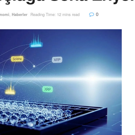
0
nomi
,
Haberler
Reading Time: 12 mins read