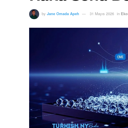
by
Jane Omada Apeh
31 Mayıs 2026
in
Eko