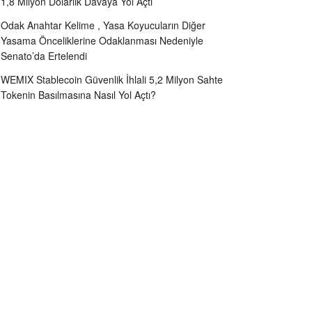
1,8 Milyon Dolarlık Davaya Yol Açtı
Odak Anahtar Kelime , Yasa Koyucuların Diğer
Yasama Önceliklerine Odaklanması Nedeniyle
Senato’da Ertelendi
WEMIX Stablecoin Güvenlik İhlali 5,2 Milyon Sahte
Tokenin Basılmasına Nasıl Yol Açtı?