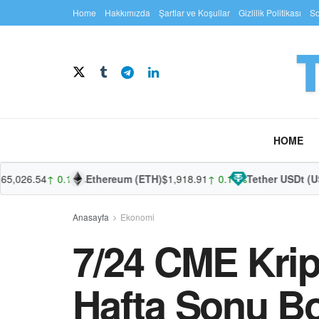
Home
Hakkımızda
Şartlar ve Koşullar
Gizlilik Politikası
So
HOME
026.54
↑ 0.13%
Ethereum (ETH)
$1,918.91
↑ 0.11%
Tether USDt (USDT
Anasayfa
Ekonomi
7/24 CME Kript
Hafta Sonu Bo