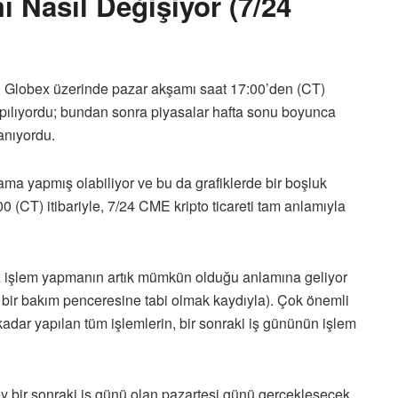
 Nasıl Değişiyor (7/24
E Globex üzerinde pazar akşamı saat 17:00’den (CT)
pılıyordu; bundan sonra piyasalar hafta sonu boyunca
anıyordu.
rama yapmış olabiliyor ve bu da grafiklerde bir boşluk
 (CT) itibariyle, 7/24 CME kripto ticareti tam anlamıyla
iz işlem yapmanın artık mümkün olduğu anlamına geliyor
ik bir bakım penceresine tabi olmak kaydıyla). Çok önemli
dar yapılan tüm işlemlerin, bir sonraki iş gününün işlem
y bir sonraki iş günü olan pazartesi günü gerçekleşecek.