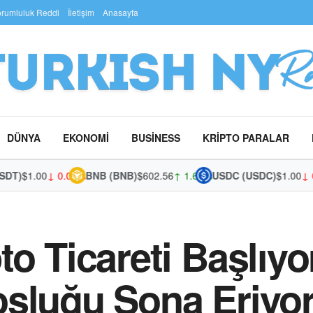
rumluluk Reddi
İletişim
Anasayfa
DÜNYA
EKONOMI
BUSINESS
KRIPTO PARALAR
)
$1.00
↓ 0.00%
BNB (BNB)
$602.56
↑ 1.62%
USDC (USDC)
$1.00
↓ 0.0
o Ticareti Başlıyor
şluğu Sona Eriyo