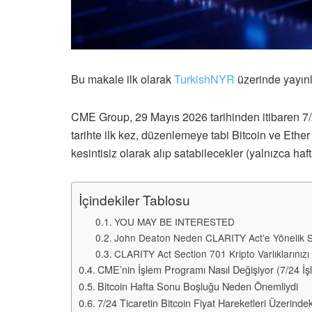
Bu makale ilk olarak
TurkishNYR
üzerinde yayınl
CME Group, 29 Mayıs 2026 tarihinden itibaren 7/24
tarihte ilk kez, düzenlemeye tabi Bitcoin ve Ether
kesintisiz olarak alıp satabilecekler (yalnızca haf
İçindekiler Tablosu
YOU MAY BE INTERESTED
John Deaton Neden CLARITY Act’e Yönelik Ser
CLARITY Act Section 701 Kripto Varlıklarınızı
CME’nin İşlem Programı Nasıl Değişiyor (7/24 İş
Bitcoin Hafta Sonu Boşluğu Neden Önemliydi
7/24 Ticaretin Bitcoin Fiyat Hareketleri Üzerindek