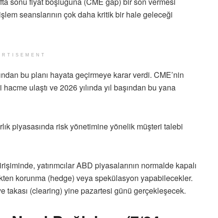
hafta sonu fiyat boşluğuna (CME gap) bir son vermesi
işlem seanslarının çok daha kritik bir hale geleceği
ERTISEMENT
dından bu planı hayata geçirmeye karar verdi. CME’nin
ibari hacme ulaştı ve 2026 yılında yıl başından bu yana
arlık piyasasında risk yönetimine yönelik müşteri talebi
 girişiminde, yatırımcılar ABD piyasalarının normalde kapalı
iskten korunma (hedge) veya spekülasyon yapabilecekler.
 ve takası (clearing) yine pazartesi günü gerçekleşecek.