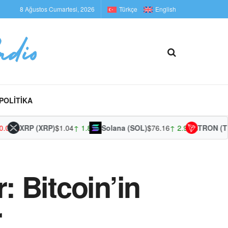
8 Ağustos Cumartesi, 2026
Türkçe
English
POLITIKA
0%
XRP (XRP)
$1.04
↑ 1.82%
Solana (SOL)
$76.16
↑ 2.97%
TRON (TRX)
: Bitcoin’in
r