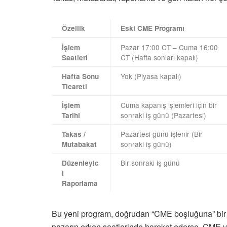
Özellik
Eski CME Programı
Pazar 17:00 CT – Cuma 16:00
İşlem
CT (Hafta sonları kapalı)
Saatleri
Yok (Piyasa kapalı)
Hafta Sonu
Ticareti
Cuma kapanış işlemleri için bir
İşlem
sonraki iş günü (Pazartesi)
Tarihi
Pazartesi günü işlenir (Bir
Takas /
sonraki iş günü)
Mutabakat
Bir sonraki iş günü
Düzenleyic
i
Raporlama
Bu yeni program, doğrudan “CME boşluğuna” bir yanı
pazarın erken saatlerinde hareket ederse, CME va