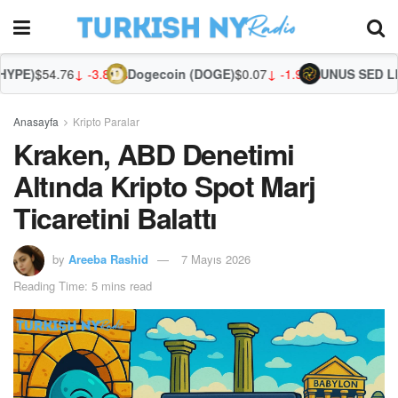
76
↓ -3.89%
Dogecoin (DOGE)
$0.07
↓ -1.94%
UNUS SED LEO (LEO)
$
Anasayfa
Kripto Paralar
Kraken, ABD Denetimi
Altında Kripto Spot Marj
Ticaretini Balattı
by
Areeba Rashid
7 Mayıs 2026
Reading Time: 5 mins read