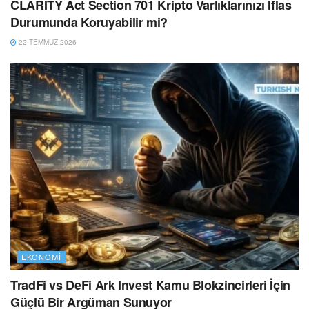
CLARITY Act Section 701 Kripto Varlıklarınızı İflas
Durumunda Koruyabilir mi?
22 TEMMUZ 2026
EKONOMI
TradFi vs DeFi Ark Invest Kamu Blokzincirleri İçin
Güçlü Bir Argüman Sunuyor