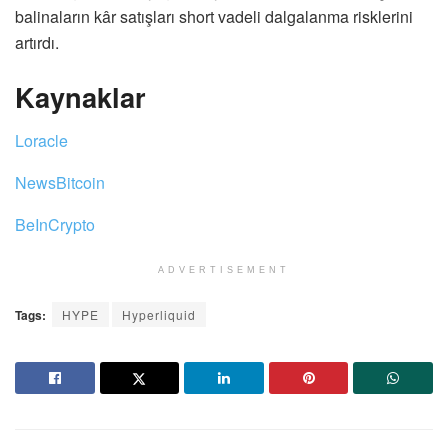
balinaların kâr satışları short vadeli dalgalanma risklerini
artırdı.
Kaynaklar
Loracle
NewsBitcoin
BeInCrypto
ADVERTISEMENT
Tags:
HYPE
Hyperliquid