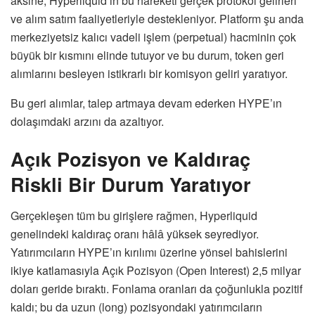
aksine, Hyperliquid’in bu hareketi gerçek protokol gelirleri
ve alım satım faaliyetleriyle destekleniyor. Platform şu anda
merkeziyetsiz kalıcı vadeli işlem (perpetual) hacminin çok
büyük bir kısmını elinde tutuyor ve bu durum, token geri
alımlarını besleyen istikrarlı bir komisyon geliri yaratıyor.
Bu geri alımlar, talep artmaya devam ederken HYPE’ın
dolaşımdaki arzını da azaltıyor.
Açık Pozisyon ve Kaldıraç
Riskli Bir Durum Yaratıyor
Gerçekleşen tüm bu girişlere rağmen, Hyperliquid
genelindeki kaldıraç oranı hâlâ yüksek seyrediyor.
Yatırımcıların HYPE’ın kırılımı üzerine yönsel bahislerini
ikiye katlamasıyla Açık Pozisyon (Open Interest) 2,5 milyar
doları geride bıraktı. Fonlama oranları da çoğunlukla pozitif
kaldı; bu da uzun (long) pozisyondaki yatırımcıların