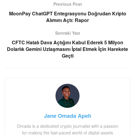
Previous Post
MoonPay ChatGPT Entegrasyonu Doğrudan Kripto
Alımını Açtı: Rapor
Sonraki Yazı
CFTC Hatalı Dava Açtığını Kabul Ederek 5 Milyon
Dolarlık Gemini Uzlaşmasını İptal Etmek İçin Harekete
Geçti
Jane Omada Apeh
Omada is a dedicated crypto journalist with a passion
for making the fast-paced world of digital assets