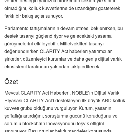
verilen desteğin yalnızca blockchain sektörüyle sınırlı
olmadığını, kolluk kuvvetlerine de uzandığını göstererek
farklı bir bakış açısı sunuyor.
Parlamento tartışmalarının devam etmesi beklenirken, bu
destek tasarıyı güçlendiriyor ve gelecekteki yasama
görüşmelerini etkileyebilir. Milletvekilleri tasarıyı
değerlendirirken CLARITY Act haberleri yatırımcılar,
şirketler, düzenleyici kurumlar ve daha geniş dijital varlık
ekosistemi tarafından yakından takip edilecek.
Özet
Mevcut CLARITY Act Haberleri, NOBLE’ın Dijital Varlık
Piyasası CLARITY Act’i destekleyen ilk büyük ABD kolluk
kuvveti grubu olduğunu vurguluyor. Kurum, yasanın
şeffaflığı artırdığını, soruşturma gücünü koruduğunu ve
sorumlu blockchain inovasyonunu teşvik ettiğini
savunuyor. Bazı gruplar belirli maddeler konusunda