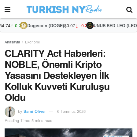
77%
Dogecoin (DOGE)
$0.07
↓ -0.33%
UNUS SED LEO (LEO)
$9.75
↑ 0
Anasayfa
Ekonomi
CLARITY Act Haberleri:
NOBLE, Önemli Kripto
Yasasını Destekleyen İlk
Kolluk Kuvveti Kuruluşu
Oldu
by
Sami Oliver
6 Temmuz 2026
Reading Time: 5 mins read