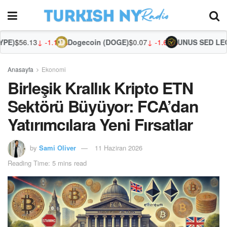
3
↓ -1.11%
Dogecoin (DOGE)
$0.07
↓ -1.64%
UNUS SED LEO (LEO)
$9.
Anasayfa
Ekonomi
Birleşik Krallık Kripto ETN
Sektörü Büyüyor: FCA’dan
Yatırımcılara Yeni Fırsatlar
by
Sami Oliver
11 Haziran 2026
Reading Time: 5 mins read