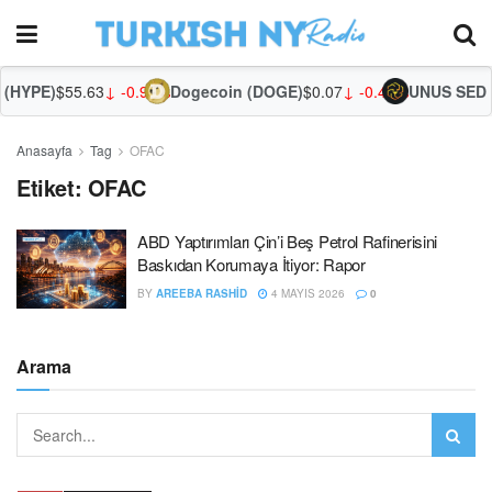
(HYPE)
$55.63
↓ -0.98%
Dogecoin (DOGE)
$0.07
↓ -0.43%
UNUS SED L
Anasayfa
Tag
OFAC
Etiket:
OFAC
ABD Yaptırımları Çin’i Beş Petrol Rafinerisini
Baskıdan Korumaya İtiyor: Rapor
BY
AREEBA RASHID
4 MAYIS 2026
0
Arama