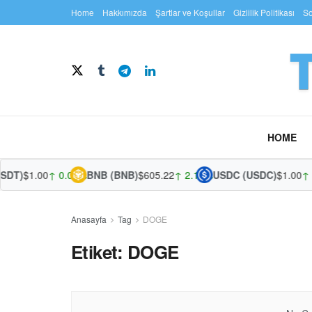
Home
Hakkımızda
Şartlar ve Koşullar
Gizlilik Politikası
So
HOME
SDT)
$1.00
↑ 0.02%
BNB (BNB)
$605.22
↑ 2.10%
USDC (USDC)
$1.00
↑ 
Anasayfa
Tag
DOGE
Etiket:
DOGE