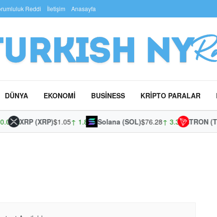
rumluluk Reddi
İletişim
Anasayfa
DÜNYA
EKONOMI
BUSINESS
KRIPTO PARALAR
0.01%
XRP (XRP)
$1.05
↑ 1.87%
Solana (SOL)
$76.28
↑ 3.30%
TRON (T