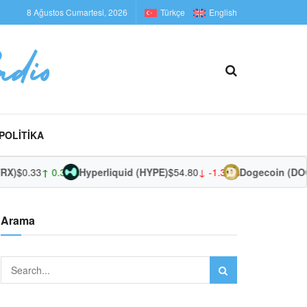
8 Ağustos Cumartesi, 2026
Türkçe
English
POLITIKA
RX)
$0.33
↑ 0.34%
Hyperliquid (HYPE)
$54.80
↓ -1.34%
Dogecoin (DOG
Arama