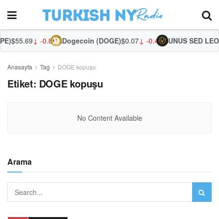
E)
$55.69
↓ -0.87%
Dogecoin (DOGE)
$0.07
↓ -0.46%
UNUS SED LEO (
Anasayfa
Tag
DOGE kopuşu
Etiket:
DOGE kopuşu
No Content Available
Arama