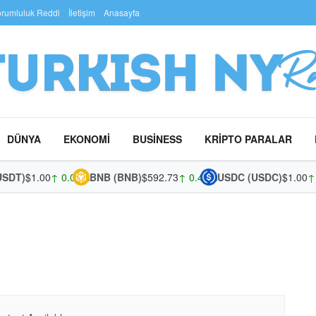
rumluluk Reddi
İletişim
Anasayfa
DÜNYA
EKONOMI
BUSINESS
KRIPTO PARALAR
SDT)
$1.00
↑ 0.02%
BNB (BNB)
$592.73
↑ 0.48%
USDC (USDC)
$1.00
↑ 