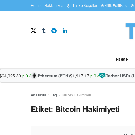
Home
Hakkımızda
Şartlar ve Koşullar
Gizlilik Politikası
So
HOME
64,925.89
↑ 0.82%
Ethereum (ETH)
$1,917.17
↑ 0.48%
Tether USDt (U
Anasayfa
Tag
Bitcoin Hakimiyeti
Etiket:
Bitcoin Hakimiyeti