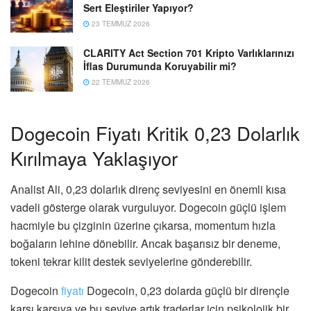
Sert Eleştiriler Yapıyor?
23 TEMMUZ 2026
CLARITY Act Section 701 Kripto Varlıklarınızı
İflas Durumunda Koruyabilir mi?
22 TEMMUZ 2026
Dogecoin Fiyatı Kritik 0,23 Dolarlık
Kırılmaya Yaklaşıyor
Analist Ali, 0,23 dolarlık direnç seviyesini en önemli kısa
vadeli gösterge olarak vurguluyor. Dogecoin güçlü işlem
hacmiyle bu çizginin üzerine çıkarsa, momentum hızla
boğaların lehine dönebilir. Ancak başarısız bir deneme,
tokeni tekrar kilit destek seviyelerine gönderebilir.
Dogecoin
fiyatı
Dogecoin, 0,23 dolarda güçlü bir dirençle
karşı karşıya ve bu seviye artık traderlar için psikolojik bir