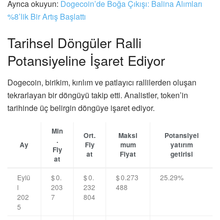
Ayrıca okuyun:
Dogecoin’de Boğa Çıkışı: Balina Alımları
%8’lik Bir Artış Başlattı
Tarihsel Döngüler Ralli
Potansiyeline İşaret Ediyor
Dogecoin, birikim, kırılım ve patlayıcı rallilerden oluşan
tekrarlayan bir döngüyü takip etti. Analistler, token’in
tarihinde üç belirgin döngüye işaret ediyor.
Min
Ort.
Maksi
Potansiyel
.
Ay
Fiy
mum
yatırım
Fiy
at
Fiyat
getirisi
at
Eylü
$ 0.
$ 0.
$ 0.273
25.29%
l
203
232
488
202
7
804
5