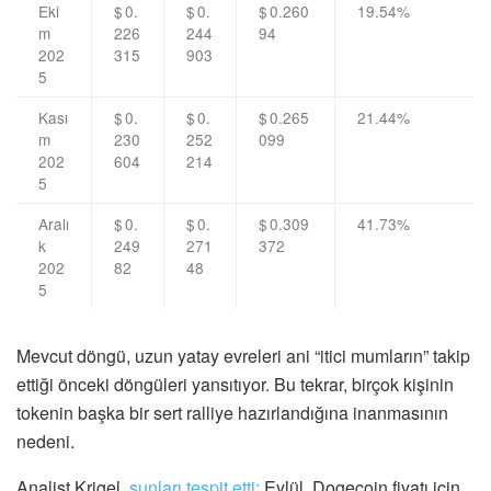
Eki
$ 0.
$ 0.
$ 0.260
19.54%
m
226
244
94
202
315
903
5
Kası
$ 0.
$ 0.
$ 0.265
21.44%
m
230
252
099
202
604
214
5
Aralı
$ 0.
$ 0.
$ 0.309
41.73%
k
249
271
372
202
82
48
5
Mevcut döngü, uzun yatay evreleri ani “itici mumların” takip
ettiği önceki döngüleri yansıtıyor. Bu tekrar, birçok kişinin
tokenin başka bir sert ralliye hazırlandığına inanmasının
nedeni.
Analist Krigel
,
şunları tespit etti:
Eylül, Dogecoin fiyatı için