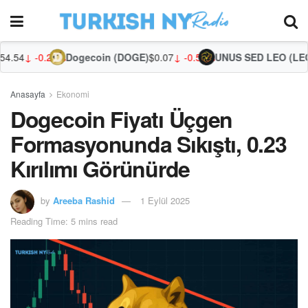
26%
Dogecoin (DOGE)
$0.07
↓ -0.52%
UNUS SED LEO (LEO)
$9.75
↑ 0
Anasayfa
Ekonomi
Dogecoin Fiyatı Üçgen
Formasyonunda Sıkıştı, 0.23
Kırılımı Görünürde
by
Areeba Rashid
1 Eylül 2025
Reading Time: 5 mins read